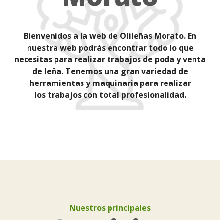
B
ien
ven
id
os
a
la
web
de
Olileñas Morato.
En
nu
est
ra
web
pod
r
ás
enc
ont
rar
to
do
lo
que
ne
ces
itas
para
real
iz
ar
tr
ab
aj
os
de
p
oda
y
vent
a
de
le
ña
.
Ten
em
os
un
a
gran
varied
ad
de
her
ram
ient
as
y
maquinaria
para
real
iz
ar
los
tr
ab
aj
os
con
total
profesionalidad
.
Nuestros principales